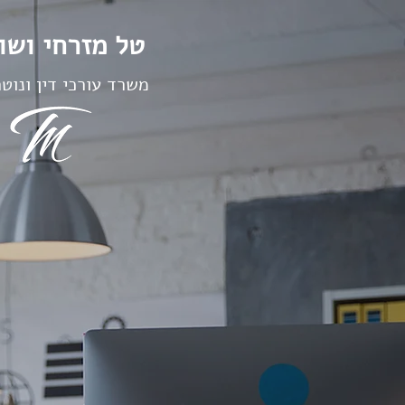
טל מזרחי וש'
משרד עורכי דין ונוטר