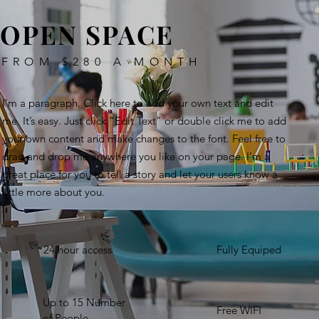
OPEN SPACE
FROM $280 A MONTH
I'm a paragraph. Click here to add your own text and edit
me. It’s easy. Just click “Edit Text” or double click me to add
your own content and make changes to the font. Feel free to
drag and drop me anywhere you like on your page. I’m a
great place for you to tell a story and let your users know a
little more about you. ​
24 hour access
Fully Equiped
Up to 15 Number
Free WIFI
of People