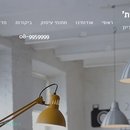
ות
ראשי
אודותינו
תחומי עיסוק
ביקורות
מדי
יון
08-9959999
< Go Back