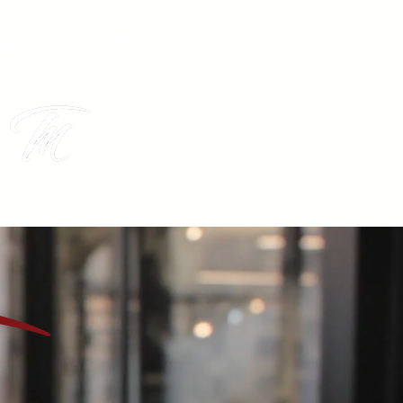
טל מזרחי ושו
משרד עורכי דין ונוטר