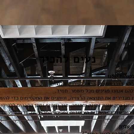
נעים להכיר
קוחות שלנו
בראש ובראשונה, היא ללקוחות שלנו.
הם אנחנו מגינים מכל משמר. תמיד.
 מגדירים את התוצאה הרצויה, ונותנים את המקסימום כדי להשי
חנו בתקשורת זמינה ופתוחה, תוך שיקוף ומתן הסברים ללקוחו
האפשרויות השונות העומדות בפנינו והמלצה על דרכי הפעולה.
 עליון
יס "ואהבת לרעך כמוך"?