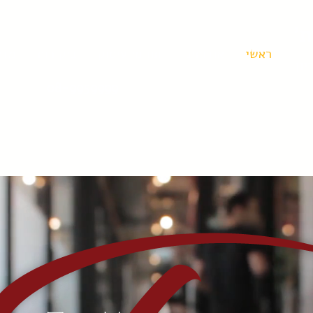
ת'
ראשי
אודותינו
תחומי עיסוק
ביקורות
מדי
יון
08-9959999