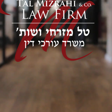
.
The Law Can be on Your Sid