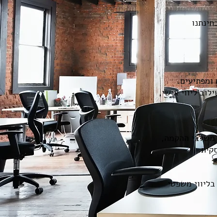
חינתנו
 ומפתיעים.
וב ליווי אישי,
 משלבי ההקמה,
קית.
בליווי משפטי