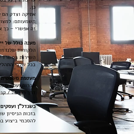
כן.
אתיקה וצדק הם ע
משמעותם: למצוא 
זה אפשרי – כך א
מענה כולל של יי
הלקוחות שלנו זו
השירות במשרד עו
בכל שלבי התהליך
מעטפת משפטית 
חברות ועסקים מק
דרך רכישה / קני
כשנדל"ן ועסקים 
בזכות הניסיון שצ
להסכמי ביצוע בפ