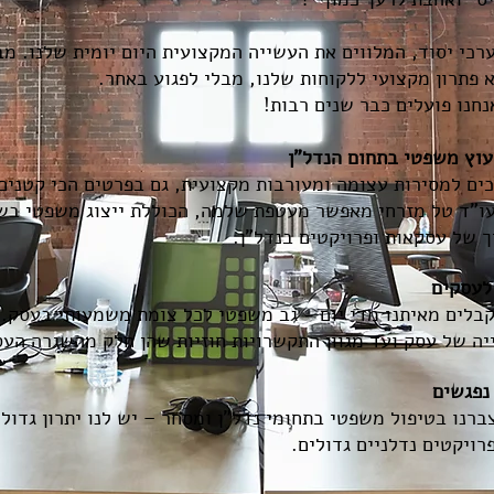
רכי יסוד, המלווים את העשייה המקצועית היום יומית שלנו. מב
פתרון מקצועי ללקוחות שלנו, מבלי לפגוע באחר.
נחנו פועלים כבר שנים רבות!
עוץ משפטי בתחום הנדל"ן
כים למסירות עצומה ומעורבות מקצועית, גם בפרטים הכי קטנים
"ד טל מזרחי מאפשר מעטפת שלמה, הכוללת ייצוג משפטי בשיל
 של עסקאות ופרויקטים בנדל"ן.
לעסקים
בלים מאיתנו מדי יום - גב משפטי לכל צומת משמעותי בעסק.
יה של עסק ועד מגוון התקשרויות חוזיות שהן חלק מהשגרה העס
נפגשים
ברנו בטיפול משפטי בתחומי נדל"ן ומסחר – יש לנו יתרון גדול 
רויקטים נדלניים גדולים.