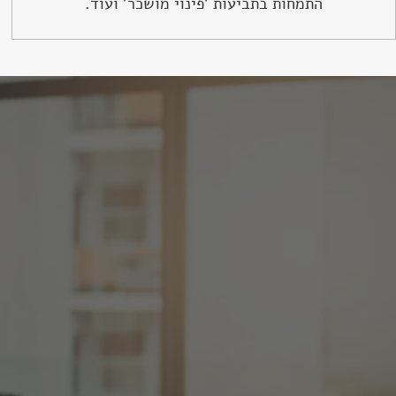
התמחות בתביעות 'פינוי מושכר' ועוד.